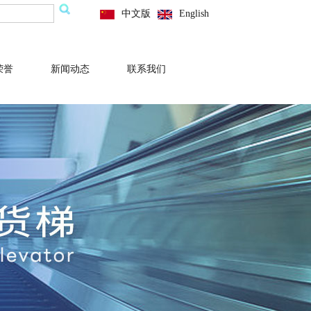
中文版
English
荣誉
新闻动态
联系我们