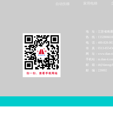
家用电梯
自动扶梯
地 址：江苏省南通
热 线：1332806610
电 话：400-828-003
传 真：0513-85545
网 址：www.dian-ti.c
手机站：m.dian-ti.co
邮 箱：dt@datongchi
邮 编：226002