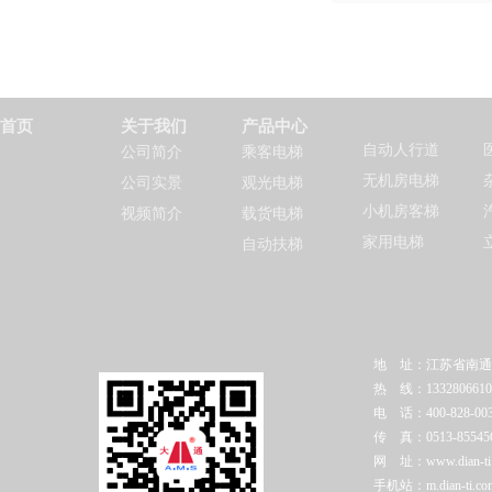
首页
关于我们
产品中心
自动人行道
公司简介
乘客电梯
无机房电梯
公司实景
观光电梯
小机房客梯
视频简介
载货电梯
家用电梯
自动扶梯
地 址：江苏省南通
热 线：1332806610
电 话：400-828-003
传 真：0513-85545
网 址：www.dian-ti.c
手机站：m.dian-ti.co