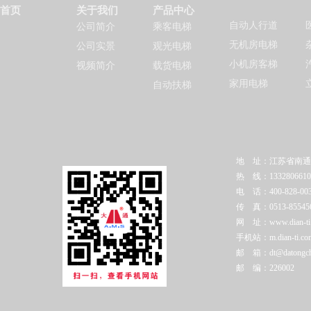
首页
关于我们
产品中心
自动人行道
公司简介
乘客电梯
无机房电梯
公司实景
观光电梯
小机房客梯
视频简介
载货电梯
家用电梯
自动扶梯
地 址：江苏省南通
热 线：1332806610
电 话：400-828-003
传 真：0513-85545
网 址：www.dian-ti.c
手机站：m.dian-ti.co
邮 箱：dt@datongchi
邮 编：226002