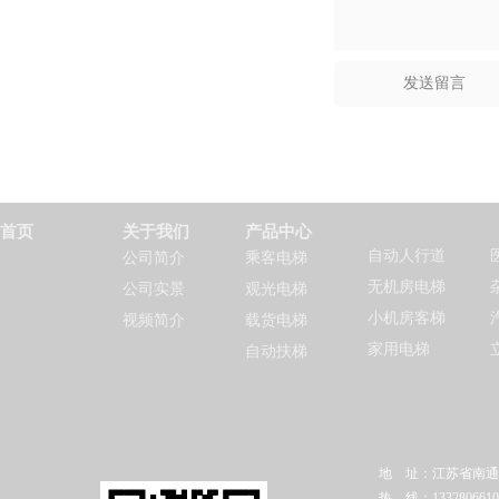
首页
关于我们
产品中心
自动人行道
公司简介
乘客电梯
无机房电梯
公司实景
观光电梯
小机房客梯
视频简介
载货电梯
家用电梯
自动扶梯
地 址：江苏省南通
热 线：1332806610