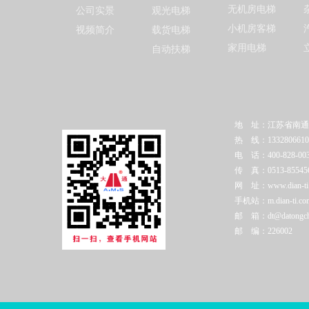
无机房电梯
公司实景
观光电梯
小机房客梯
视频简介
载货电梯
家用电梯
自动扶梯
地 址：江苏省南通
热 线：1332806610
电 话：400-828-003
传 真：0513-85545
网 址：www.dian-ti.c
手机站：m.dian-ti.co
邮 箱：dt@datongchi
邮 编：226002